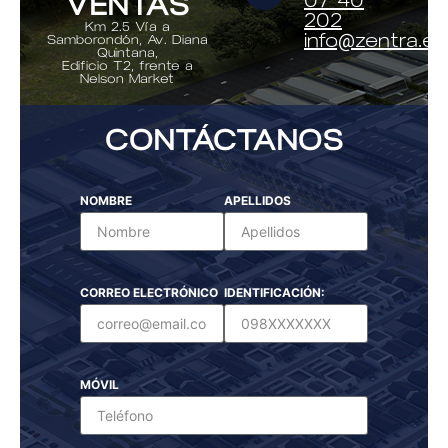
VENTAS
07 40
202
Km 2.5 Vía a
info@zentra.ec
Samborondón, Av. Diana
Quintana,
Edificio T2, frente a
Nelson Market
CONTÁCTANOS
NOMBRE
APELLIDOS
CORREO ELECTRÓNICO
IDENTIFICACIÓN:
MÓVIL